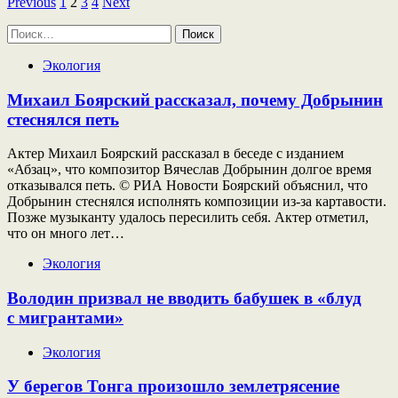
Пагинация
Previous
1
2
3
4
Next
записей
Найти:
Экология
Михаил Боярский рассказал, почему Добрынин
стеснялся петь
Актер Михаил Боярский рассказал в беседе с изданием
«Абзац», что композитор Вячеслав Добрынин долгое время
отказывался петь. © РИА Новости Боярский объяснил, что
Добрынин стеснялся исполнять композиции из-за картавости.
Позже музыканту удалось пересилить себя. Актер отметил,
что он много лет…
Экология
Володин призвал не вводить бабушек в «блуд
с мигрантами»
Экология
У берегов Тонга произошло землетрясение