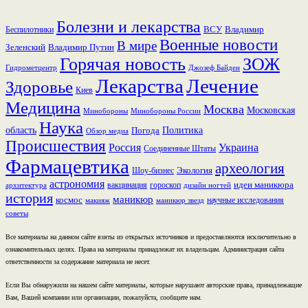
Болезни и лекарства
ВСУ
Владимир
Беспилотники
Военные новости
В мире
Зеленский
Владимир Путин
Горячая новость
ЗОЖ
Гидрометцентр
Джозеф Байден
Лекарства
Лечение
Здоровье
Киев
Медицина
Москва
Московская
Минобороны России
Минобороны
Наука
область
Политика
Погода
Обзор медиа
Происшествия
Россия
Украина
Соединенные Штаты
Фармацевтика
археология
Экология
Шоу-бизнес
астрономия
идеи маникюра
вакцинация
гороскоп
архитектура
дизайн ногтей
история
маникюр
космос
научные исследования
макияж
маникюр звезд
советы
Все материалы на данном сайте взяты из открытых источников и предоставляются исключительно в
ознакомительных целях. Права на материалы принадлежат их владельцам. Администрация сайта
ответственности за содержание материала не несет.
Если Вы обнаружили на нашем сайте материалы, которые нарушают авторские права, принадлежащие
Вам, Вашей компании или организации, пожалуйста, сообщите нам.