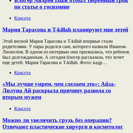
Блогер Андрей Пыж отбыл тюремный срок
по статье о госизмене
Красота
Мария Тарасова и T-killah планируют еще детей
Этой весной Мария Тарасова и T-killah впервые стали
родителями. У пары родился сын, которого назвали Иваном-
Лионелем. В одном из интервью они признались, что ребенок
был долгожданным. А сегодня блогер рассказала, что хочет
еще детей. Мария Тарасова и T-killah. Фото: кадр…
Красота
«Мы лучше умрем, чем сделаем это»: Айза-
Лилуна Ай раскрыла причину развода со
вторым мужем
Красота
Можно ли увеличить грудь без операции?
Отвечают пластические хирурги и косметолог