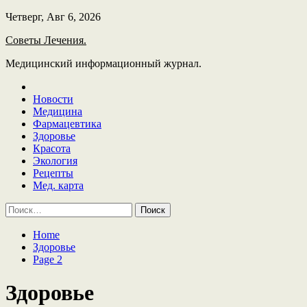
Skip
Четверг, Авг 6, 2026
to
Советы Лечения.
content
Медицинский информационный журнал.
Новости
Медицина
Фармацевтика
Здоровье
Красота
Экология
Рецепты
Мед. карта
Найти:
Home
Здоровье
Page 2
Здоровье