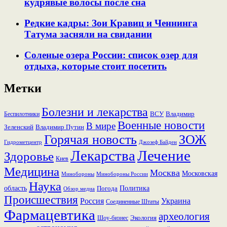
кудрявые волосы после сна
Редкие кадры: Зои Кравиц и Ченнинга
Татума засняли на свидании
Соленые озера России: список озер для
отдыха, которые стоит посетить
Метки
Болезни и лекарства
ВСУ
Владимир
Беспилотники
Военные новости
В мире
Зеленский
Владимир Путин
Горячая новость
ЗОЖ
Гидрометцентр
Джозеф Байден
Лекарства
Лечение
Здоровье
Киев
Медицина
Москва
Московская
Минобороны России
Минобороны
Наука
область
Политика
Погода
Обзор медиа
Происшествия
Россия
Украина
Соединенные Штаты
Фармацевтика
археология
Экология
Шоу-бизнес