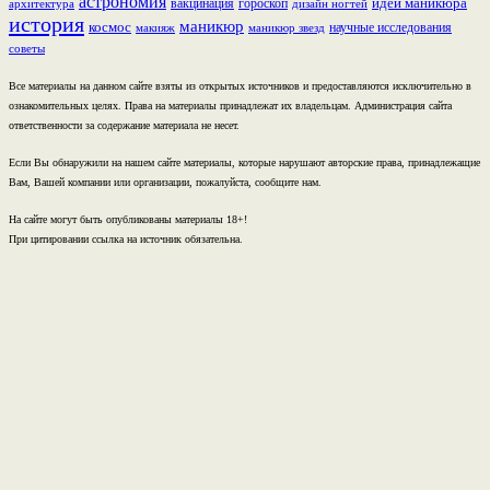
астрономия
идеи маникюра
вакцинация
гороскоп
архитектура
дизайн ногтей
история
маникюр
космос
научные исследования
макияж
маникюр звезд
советы
Все материалы на данном сайте взяты из открытых источников и предоставляются исключительно в
ознакомительных целях. Права на материалы принадлежат их владельцам. Администрация сайта
ответственности за содержание материала не несет.
Если Вы обнаружили на нашем сайте материалы, которые нарушают авторские права, принадлежащие
Вам, Вашей компании или организации, пожалуйста, сообщите нам.
На сайте могут быть опубликованы материалы 18+!
При цитировании ссылка на источник обязательна.