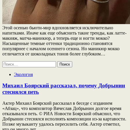
Этой осенью бьюти-мир вдохновляется исключительно
напитками. Иначе как еще объяснить такие тренды, как латте-
макияж, матча-маникюр, а теперь еще и ногти мокко?
Насыщенные темные оттенки традиционно становятся
популярнее с началом осеннего сезона. Но маникюр мокко
отличается от шоколадных тонов более глубоким…
Найти:
Экология
Михаил Боярский рассказал, почему Добрынин
стеснялся петь
Актер Михаил Боярский рассказал в беседе с изданием
«Абзац», что композитор Вячеслав Добрынин долгое время
отказывался петь. © РИА Новости Боярский объяснил, что
Добрынин стеснялся исполнять композиции из-за картавости.
Позже музыканту удалось пересилить себя. Актер отметил,
что он много лет…