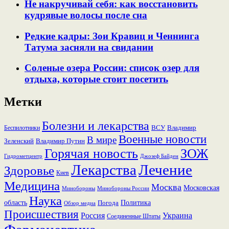
Не накручивай себя: как восстановить
кудрявые волосы после сна
Редкие кадры: Зои Кравиц и Ченнинга
Татума засняли на свидании
Соленые озера России: список озер для
отдыха, которые стоит посетить
Метки
Болезни и лекарства
ВСУ
Владимир
Беспилотники
Военные новости
В мире
Зеленский
Владимир Путин
Горячая новость
ЗОЖ
Гидрометцентр
Джозеф Байден
Лекарства
Лечение
Здоровье
Киев
Медицина
Москва
Московская
Минобороны России
Минобороны
Наука
область
Политика
Погода
Обзор медиа
Происшествия
Россия
Украина
Соединенные Штаты