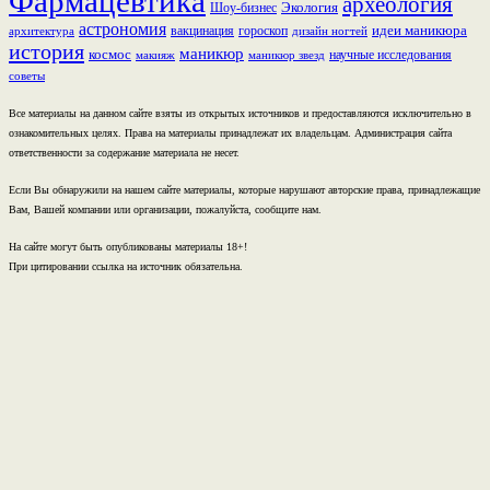
Фармацевтика
археология
Экология
Шоу-бизнес
астрономия
идеи маникюра
вакцинация
гороскоп
архитектура
дизайн ногтей
история
маникюр
космос
научные исследования
макияж
маникюр звезд
советы
Все материалы на данном сайте взяты из открытых источников и предоставляются исключительно в
ознакомительных целях. Права на материалы принадлежат их владельцам. Администрация сайта
ответственности за содержание материала не несет.
Если Вы обнаружили на нашем сайте материалы, которые нарушают авторские права, принадлежащие
Вам, Вашей компании или организации, пожалуйста, сообщите нам.
На сайте могут быть опубликованы материалы 18+!
При цитировании ссылка на источник обязательна.