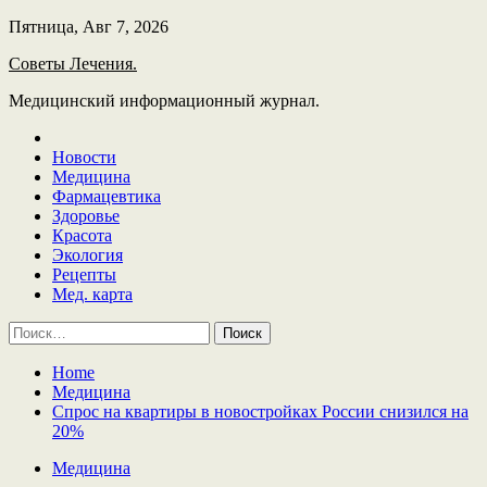
Skip
Пятница, Авг 7, 2026
to
Советы Лечения.
content
Медицинский информационный журнал.
Новости
Медицина
Фармацевтика
Здоровье
Красота
Экология
Рецепты
Мед. карта
Найти:
Home
Медицина
Спрос на квартиры в новостройках России снизился на
20%
Медицина