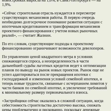
новостройках выросла на 1,6%, в Санкт-Петербурге — на
1,9%.
«Сейчас строительная отрасль нуждается в пересмотре
существующих механизмов работы. В первую очередь
необходимо долгосрочное понимание развития ситуации с
ипотечным кредитованием и трансформация механизмов
проектного финансирования с учетом новых рыночных
реалий», — считает Жалнин.
По его словам, существующие подходы к проектному
финансированию ограничивают возможности девелоперов.
По управлению ценой квадратного метра в условиях
снижающегося спроса, а неопределенность в части
дальнейшей судьбы льготных кредитов ведет к оптимизации
планов по выводу на рынок новых проектов. Рынок еще не
успел адаптироваться после прекращения ипотеки с
господдержкой и изменения условий семейной ипотеки, и
теперь новые трудности, связанные с исчерпанием лимитов у
части банков по семейной ипотеке, и увеличение требований
к минимальному размеру первоначального взноса.
«Застройщики сейчас оказались в сложной ситуации, когда
себестоимость строительства достаточно высока, снижать
цены проблематично и рискованно, поскольку денежные