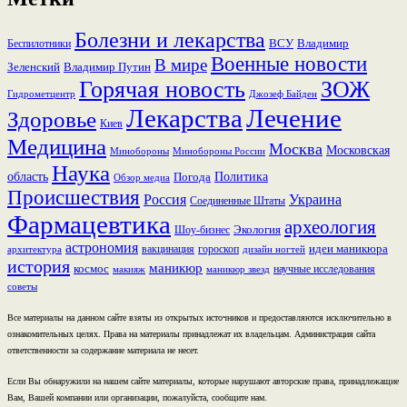
Болезни и лекарства
ВСУ
Владимир
Беспилотники
Военные новости
В мире
Зеленский
Владимир Путин
Горячая новость
ЗОЖ
Гидрометцентр
Джозеф Байден
Лекарства
Лечение
Здоровье
Киев
Медицина
Москва
Московская
Минобороны России
Минобороны
Наука
область
Политика
Погода
Обзор медиа
Происшествия
Россия
Украина
Соединенные Штаты
Фармацевтика
археология
Экология
Шоу-бизнес
астрономия
идеи маникюра
вакцинация
гороскоп
архитектура
дизайн ногтей
история
маникюр
космос
научные исследования
макияж
маникюр звезд
советы
Все материалы на данном сайте взяты из открытых источников и предоставляются исключительно в
ознакомительных целях. Права на материалы принадлежат их владельцам. Администрация сайта
ответственности за содержание материала не несет.
Если Вы обнаружили на нашем сайте материалы, которые нарушают авторские права, принадлежащие
Вам, Вашей компании или организации, пожалуйста, сообщите нам.