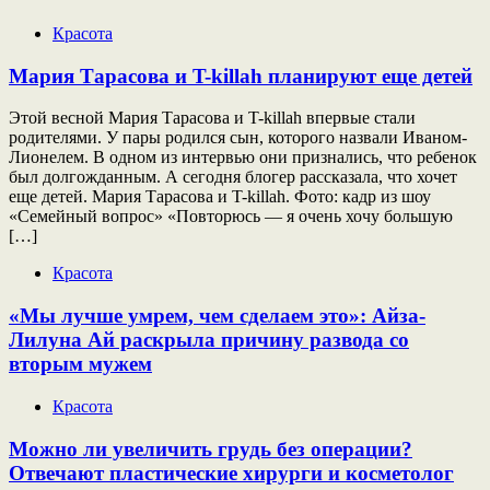
Красота
Мария Тарасова и T-killah планируют еще детей
Этой весной Мария Тарасова и T-killah впервые стали
родителями. У пары родился сын, которого назвали Иваном-
Лионелем. В одном из интервью они признались, что ребенок
был долгожданным. А сегодня блогер рассказала, что хочет
еще детей. Мария Тарасова и T-killah. Фото: кадр из шоу
«Семейный вопрос» «Повторюсь — я очень хочу большую
[…]
Красота
«Мы лучше умрем, чем сделаем это»: Айза-
Лилуна Ай раскрыла причину развода со
вторым мужем
Красота
Можно ли увеличить грудь без операции?
Отвечают пластические хирурги и косметолог