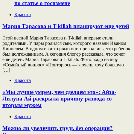
по статье о госизмене
Красота
Мария Тарасова и T-killah планируют еще детей
Этой весной Мария Тарасова и T-killah впервые стали
родителями. У пары родился сын, которого назвали Иваном-
Лионелем. В одном из интервью они признались, что ребенок
был долгожданным. А сегодня блогер рассказала, что хочет
еще детей. Мария Тарасова и T-killah. Фото: кадр из шоу
«Семейный вопрос» «Повторюсь — я очень хочу большую
[…]
Красота
«Мы лучше умрем, чем сделаем это»: Айза-
Лилуна Ай раскрыла причину развода со
вторым мужем
Красота
Можно ли увеличить грудь без операции?