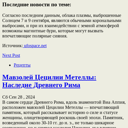
Последние новости по теме:
Согласно последним данным, облака плазмы, выброшенные
Солнцем 7 и 9 сентября, являются обычными корональными
выбросами, и при их взаимодействии с земной атмосферой
возможны магнитные бури, которые могут вызвать
впечатляющие полярные сияния.
Источник:
ufospace.net
Next Post
Рецепты
Мавзолей Цецилии Метеллы:
Наследие Древнего Рима
Сб Сен 28 , 2024
В самом сердце Древнего Рима, вдоль знаменитой Виа Аппия,
расположен мавзолей Цецилии Метеллы — впечатляющий
памятник, который рассказывает историю о силе и статусе
женщины, олицетворяющей роскошь своей эпохи. Памятник,
возведенный около 30-10 гг. до н. э., не только шикарное
сооружение, но и символ наследия Цецилии, чье влияние