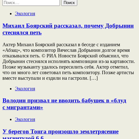
Найти:
Экология
Михаил Боярский рассказал, почему Добрынин
стеснялся петь
Актер Михаил Боярский рассказал в беседе с изданием
«Абзац», что композитор Вячеслав Добрынин долгое время
отказывался петь. © РИА Новости Боярский объяснил, что
Добрынин стеснялся исполнять композиции из-за картавости.
Позже музыканту удалось пересилить себя. Актер отметил,
что он много лет советовал петь композитору. Позже артисты
вместе выступали и ездили на гастроли. […]
Экология
Володин призвал не вводить бабушек в «блуд
с мигрантами»
Экология
У берегов Тонга произошло землетрясение
магнитудой 6,6