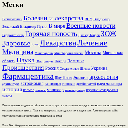
Метки
Болезни и лекарства
ВСУ
Владимир
Беспилотники
Военные новости
В мире
Зеленский
Владимир Путин
Горячая новость
ЗОЖ
Гидрометцентр
Джозеф Байден
Лекарства
Лечение
Здоровье
Киев
Медицина
Москва
Московская
Минобороны России
Минобороны
Наука
область
Политика
Погода
Обзор медиа
Происшествия
Россия
Украина
Соединенные Штаты
Фармацевтика
археология
Экология
Шоу-бизнес
астрономия
идеи маникюра
вакцинация
гороскоп
архитектура
дизайн ногтей
история
маникюр
космос
научные исследования
макияж
маникюр звезд
советы
Все материалы на данном сайте взяты из открытых источников и предоставляются исключительно в
ознакомительных целях. Права на материалы принадлежат их владельцам. Администрация сайта
ответственности за содержание материала не несет.
Если Вы обнаружили на нашем сайте материалы, которые нарушают авторские права, принадлежащие