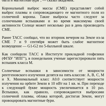
быть и магнитная буря", — сказал академик.
Корональный выброс массы (СМЕ) представляет собой
выброс плазмы и сопровождающего ее магнитного поля из
солнечной короны. Такие выбросы часто следуют за
солнечными вспышками и во время максимума своей
активности Солнце может несколько раз в день производить
СМЕ.
Ранее ТАСС сообщал, что во вторник вечером на Земле из-за
СМЕ 7 и 9 сентября может быть слабое магнитное
возмущение — G1-G2 по 5-балльной шкале.
Как сообщили ТАСС в Институте прикладной геофизики
(ФГБУ "ИПГ"), в понедельник ученые зарегистрировали пять
вспышек класса М.
Солнечные вспышки в зависимости от мощности
рентгеновского излучения делятся на пять классов: A, B, C, M
и X. Минимальный класс A0.0 соответствует мощности
излучения на орбите Земли в 10 нВт на 1 кв. м. При переходе
к следующей букве мощность увеличивается в 10 раз.
Вспышки, как правило, сопровождаются выбросами
солнечной плазмы, облака которой, достигая Земли, могут
провоцировать магнитные бури.