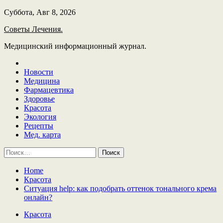
Skip
Суббота, Авг 8, 2026
to
Советы Лечения.
content
Медицинский информационный журнал.
Новости
Медицина
Фармацевтика
Здоровье
Красота
Экология
Рецепты
Мед. карта
Найти:
Home
Красота
Ситуация help: как подобрать оттенок тонального крема
онлайн?
Красота