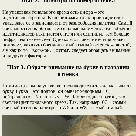
Шаг 2. Посмотри на номер оттенка
На упаковках тонального крема есть цифра – это
идентификатор тона. В онлайн-магазинах производители
указывают ее в зависимости от разнообразия палитры.
Самый
светлый оттенок обозначается наименьшим числом – обычно
идентификатор начинается с нуля или единицы. Чем больше
цифра, тем темнее свет. Однако этот совет не всегда может
помочь: у каких-то брендов самый темный оттенок – шестой,
а у каких-то – восьмой. Поэтому следует обращать внимание
и на другие факторы.
Шаг 3. Обрати внимание на букву в названии
оттенка
Помимо цифры на упаковке производители также указывают
букву. Буква – это подтон, он бывает холодным – C,
нейтральным – N и теплым – W. Чем холоднее подтон, тем
светлее цвет тонального крема. Так, например, 0С – самый
светлый оттенок палитры, а W6 или W8 – самый темный.