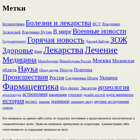
Метки
Болезни и лекарства
ВСУ
Владимир
Беспилотники
Военные новости
В мире
Зеленский
Владимир Путин
Горячая новость
ЗОЖ
Гидрометцентр
Джозеф Байден
Лекарства
Лечение
Здоровье
Киев
Медицина
Москва
Московская
Минобороны России
Минобороны
Наука
область
Политика
Погода
Обзор медиа
Происшествия
Россия
Украина
Соединенные Штаты
Фармацевтика
археология
Экология
Шоу-бизнес
астрономия
идеи маникюра
вакцинация
гороскоп
архитектура
дизайн ногтей
история
маникюр
космос
научные исследования
макияж
маникюр звезд
советы
Все материалы на данном сайте взяты из открытых источников и предоставляются исключительно в
ознакомительных целях. Права на материалы принадлежат их владельцам. Администрация сайта
ответственности за содержание материала не несет.