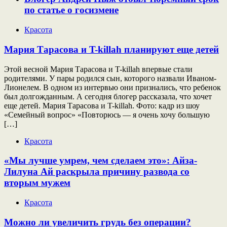
по статье о госизмене
Красота
Мария Тарасова и T-killah планируют еще детей
Этой весной Мария Тарасова и T-killah впервые стали
родителями. У пары родился сын, которого назвали Иваном-
Лионелем. В одном из интервью они признались, что ребенок
был долгожданным. А сегодня блогер рассказала, что хочет
еще детей. Мария Тарасова и T-killah. Фото: кадр из шоу
«Семейный вопрос» «Повторюсь — я очень хочу большую
[…]
Красота
«Мы лучше умрем, чем сделаем это»: Айза-
Лилуна Ай раскрыла причину развода со
вторым мужем
Красота
Можно ли увеличить грудь без операции?