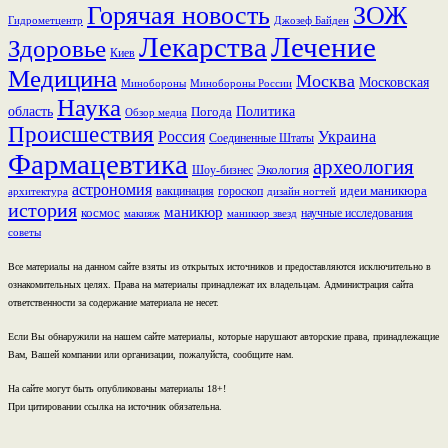
Горячая новость
ЗОЖ
Гидрометцентр
Джозеф Байден
Лекарства
Лечение
Здоровье
Киев
Медицина
Москва
Московская
Минобороны России
Минобороны
Наука
область
Политика
Погода
Обзор медиа
Происшествия
Россия
Украина
Соединенные Штаты
Фармацевтика
археология
Экология
Шоу-бизнес
астрономия
идеи маникюра
вакцинация
гороскоп
архитектура
дизайн ногтей
история
маникюр
космос
научные исследования
макияж
маникюр звезд
советы
Все материалы на данном сайте взяты из открытых источников и предоставляются исключительно в
ознакомительных целях. Права на материалы принадлежат их владельцам. Администрация сайта
ответственности за содержание материала не несет.
Если Вы обнаружили на нашем сайте материалы, которые нарушают авторские права, принадлежащие
Вам, Вашей компании или организации, пожалуйста, сообщите нам.
На сайте могут быть опубликованы материалы 18+!
При цитировании ссылка на источник обязательна.