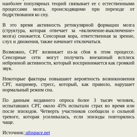
наиболее популярных теорий связывает ее с естественными
процессами мозга, происходящими при переходе от
бодрствования ко сну.
В это время активность ретикулярной формации мозга
(структура, которая отвечает за «включение-выключение»
мозга) снижается. Сенсорная кора, ответственная за зрение,
слух и движения, также начинает отключаться.
Возможно, СРГ возникает из-за сбоя в этом процессе.
Сенсорные сети могут получить внезапный всплеск
нейронной активности, который воспринимается как громкий
звук.
Некоторые факторы повышают вероятность возникновения
СРГ, например, стресс, который, как правило, нарушает
нормальный режим сна.
По данным недавнего опроса более 3 тысяч человек,
испытавших СРГ, около 45% испытали страх во время или
после эпизодов. Четверть участников сообщили о сильной
тревоге, которая усиливалась, если эпизоды повторялись
чаще.
Источник:
ufospace.net