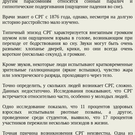
другим парасомниям относятся сонный паралич и
гипнотические подергивания (ощущение падения во сне).
Врачи знают о СРГ с 1876 года, однако, несмотря на долгую
историю расстройство мало изучено.
Типичный эпизод СРГ характеризуется внезапным громким
шумом или ощущением взрыва в голове, возникающим при
переходе от бодрствования ко сну. Звуки могут быть очень
разными: хлопанье дверей, крики, но они всегда очень
короткие (несколько секунд), и громкие.
Кроме звуков, некоторые люди испытывают кратковременные
зрительные галлюцинации (яркие вспышки), чувство жара
или электрического разряда, проходящего через тело.
Точно определить, у скольких людей возникает СРГ, сложно.
Данных недостаточно. Исследования показывают, что СРГ
встречается относительно часто, особенно у молодых людей.
Одно исследование показало, что 11 процентов здоровых
взрослых испытывали рвотные позывы, а другое,
проведенное среди студентов, выявило, что 17 процентов
участников пережили несколько эпизодов в жизни.
Точная причина возникновения СРГ неизвестна. Одна из