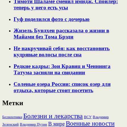
Тимоти Шаламе сменил имидж. Спойлер:
теперь у него есть усы
Гуф поделился фото с дочерью
Жизель Бундхен рассказала о жизни в
Майами без Тома Брэди
Не накручивай себя: как восстановить
кудрявые волосы после сна
Редкие кадры: Зои Кравиц и Ченнинга
Татума засняли на свидании
Соленые озера России: список озер для
отдыха, которые стоит посетить
Метки
Болезни и лекарства
ВСУ
Владимир
Беспилотники
Военные новости
В мире
Зеленский
Владимир Путин