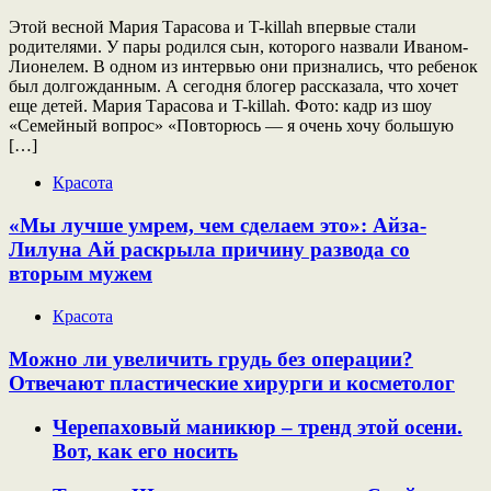
Этой весной Мария Тарасова и T-killah впервые стали
родителями. У пары родился сын, которого назвали Иваном-
Лионелем. В одном из интервью они признались, что ребенок
был долгожданным. А сегодня блогер рассказала, что хочет
еще детей. Мария Тарасова и T-killah. Фото: кадр из шоу
«Семейный вопрос» «Повторюсь — я очень хочу большую
[…]
Красота
«Мы лучше умрем, чем сделаем это»: Айза-
Лилуна Ай раскрыла причину развода со
вторым мужем
Красота
Можно ли увеличить грудь без операции?
Отвечают пластические хирурги и косметолог
Черепаховый маникюр – тренд этой осени.
Вот, как его носить