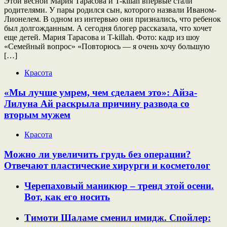
Этой весной Мария Тарасова и T-killah впервые стали
родителями. У пары родился сын, которого назвали Иваном-
Лионелем. В одном из интервью они признались, что ребенок
был долгожданным. А сегодня блогер рассказала, что хочет
еще детей. Мария Тарасова и T-killah. Фото: кадр из шоу
«Семейный вопрос» «Повторюсь — я очень хочу большую
[…]
Красота
«Мы лучше умрем, чем сделаем это»: Айза-
Лилуна Ай раскрыла причину развода со
вторым мужем
Красота
Можно ли увеличить грудь без операции?
Отвечают пластические хирурги и косметолог
Черепаховый маникюр – тренд этой осени.
Вот, как его носить
Тимоти Шаламе сменил имидж. Спойлер: