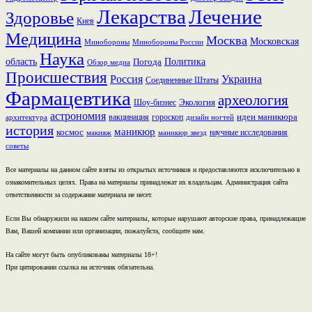
Лекарства
Лечение
Здоровье
Киев
Медицина
Москва
Московская
Минобороны России
Минобороны
Наука
область
Политика
Погода
Обзор медиа
Происшествия
Россия
Украина
Соединенные Штаты
Фармацевтика
археология
Экология
Шоу-бизнес
астрономия
идеи маникюра
вакцинация
гороскоп
архитектура
дизайн ногтей
история
маникюр
космос
научные исследования
макияж
маникюр звезд
советы
Все материалы на данном сайте взяты из открытых источников и предоставляются исключительно в
ознакомительных целях. Права на материалы принадлежат их владельцам. Администрация сайта
ответственности за содержание материала не несет.
Если Вы обнаружили на нашем сайте материалы, которые нарушают авторские права, принадлежащие
Вам, Вашей компании или организации, пожалуйста, сообщите нам.
На сайте могут быть опубликованы материалы 18+!
При цитировании ссылка на источник обязательна.