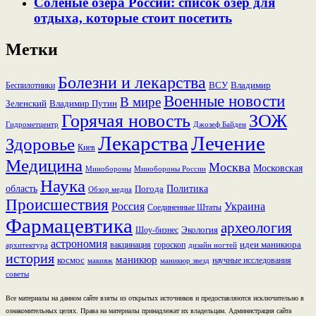
Соленые озера России: список озер для
отдыха, которые стоит посетить
Метки
Болезни и лекарства
ВСУ
Владимир
Беспилотники
Военные новости
В мире
Зеленский
Владимир Путин
Горячая новость
ЗОЖ
Гидрометцентр
Джозеф Байден
Лекарства
Лечение
Здоровье
Киев
Медицина
Москва
Московская
Минобороны России
Минобороны
Наука
область
Политика
Погода
Обзор медиа
Происшествия
Россия
Украина
Соединенные Штаты
Фармацевтика
археология
Экология
Шоу-бизнес
астрономия
идеи маникюра
вакцинация
гороскоп
архитектура
дизайн ногтей
история
маникюр
космос
научные исследования
макияж
маникюр звезд
советы
Все материалы на данном сайте взяты из открытых источников и предоставляются исключительно в
ознакомительных целях. Права на материалы принадлежат их владельцам. Администрация сайта