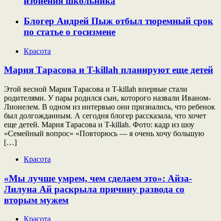
избиения школьника
Блогер Андрей Пыж отбыл тюремный срок
по статье о госизмене
Красота
Мария Тарасова и T-killah планируют еще детей
Этой весной Мария Тарасова и T-killah впервые стали
родителями. У пары родился сын, которого назвали Иваном-
Лионелем. В одном из интервью они признались, что ребенок
был долгожданным. А сегодня блогер рассказала, что хочет
еще детей. Мария Тарасова и T-killah. Фото: кадр из шоу
«Семейный вопрос» «Повторюсь — я очень хочу большую
[…]
Красота
«Мы лучше умрем, чем сделаем это»: Айза-
Лилуна Ай раскрыла причину развода со
вторым мужем
Красота