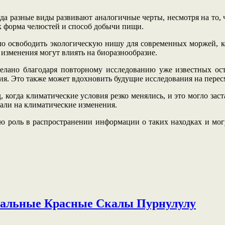
огда разные виды развивают аналогичные черты, несмотря на то,
ак форма челюстей и способ добычи пищи.
могло освободить экологическую нишу для современных моржей,
 изменения могут влиять на биоразнообразие.
елано благодаря повторному исследованию уже известных ост
ния. Это также может вдохновить будущие исследования на перес
д, когда климатические условия резко менялись, и это могло за
вали на климатические изменения.
ю роль в распространении информации о таких находках и мог
икальные Красные Скалы Пурнулулу