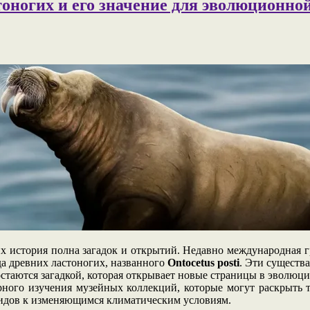
стоногих и его значение для эволюционно
их история полна загадок и открытий. Недавно международная
да древних ластоногих, названного
Ontocetus posti
. Эти существ
стаются загадкой, которая открывает новые страницы в эволюц
рного изучения музейных коллекций, которые могут раскрыть т
видов к изменяющимся климатическим условиям.