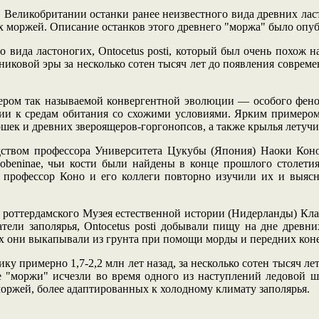
 Великобритании останки ранее неизвестного вида древних ласт
 моржей. Описание останков этого древнего "моржа" было опубл
о вида ластоногих, Ontocetus posti, который был очень похож 
никовой эры за несколько сотен тысяч лет до появления соврем
мером так называемой конвергентной эволюции — особого фен
и к средам обитания со схожими условиями. Ярким примером 
шек и древних звероящеров-горгонопсов, а также крылья летуч
дством профессора Университета Цукубы (Япония) Наоки Кон
dobeninae, чьи кости были найдены в конце прошлого столети
о профессор Коно и его коллеги повторно изучили их и выясн
ра роттердамского Музея естественной истории (Нидерланды) Кла
атели заполярья, Ontocetus posti добывали пищу на дне древ
х они выкапывали из грунта при помощи морды и передних кон
ку примерно 1,7-2,2 млн лет назад, за несколько сотен тысяч ле
ние "моржи" исчезли во время одного из наступлений ледовой
оржей, более адаптированных к холодному климату заполярья.