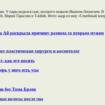
ями. У пары родился сын, которого назвали Иваном-Лионелем. В
тей. Мария Тарасова и T-killah. Фото: кадр из шоу «Семейный в
на Ай раскрыла причину развода со вторым мужем
ют пластические хирурги и косметолог
, как его носить
рь у него есть усы
и без Тома Брэди
вые волосы после сна