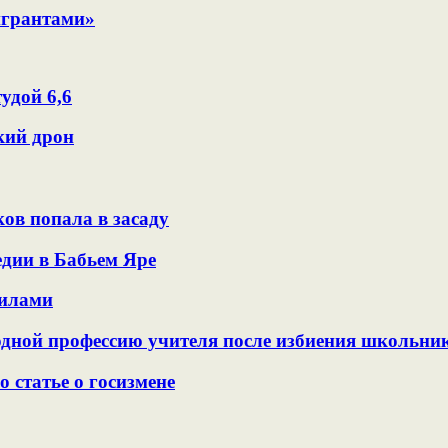
игрантами»
удой 6,6
кий дрон
ов попала в засаду
едии в Бабьем Яре
силами
одной профессию учителя после избиения школьни
статье о госизмене