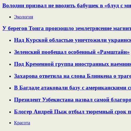
Володин призвал не вводить бабушек в «блуд с м
Экология
У берегов Тонга произошло землетрясение магнит
Над Курской областью уничтожили украинс
Зеленский пообещал особенный «Рамштайн»
Под Кременной группа иностранных наемник
Захарова ответила на слова Блинкена о траг
В Багдаде атаковали базу с американскими 
Президент Узбекистана назвал самой благор
Блогер Андрей Пыж отбыл тюремный срок по 
Красота