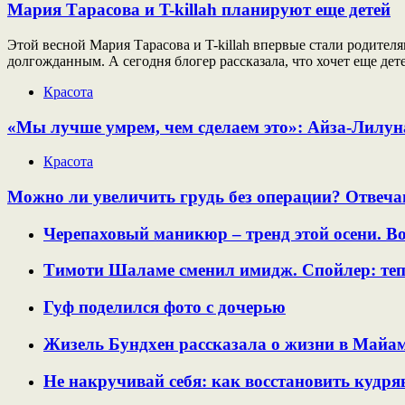
Мария Тарасова и T-killah планируют еще детей
Этой весной Мария Тарасова и T-killah впервые стали родител
долгожданным. А сегодня блогер рассказала, что хочет еще де
Красота
«Мы лучше умрем, чем сделаем это»: Айза-Лилу
Красота
Можно ли увеличить грудь без операции? Отвеча
Черепаховый маникюр – тренд этой осени. Вот
Тимоти Шаламе сменил имидж. Спойлер: тепе
Гуф поделился фото с дочерью
Жизель Бундхен рассказала о жизни в Майам
Не накручивай себя: как восстановить кудря