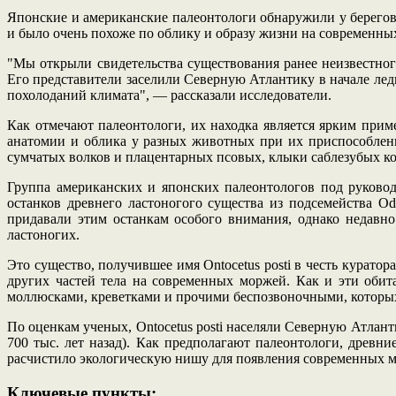
Японские и американские палеонтологи обнаружили у берегов
и было очень похоже по облику и образу жизни на современных
"Мы открыли свидетельства существования ранее неизвестног
Его представители заселили Северную Атлантику в начале лед
похолоданий климата", — рассказали исследователи.
Как отмечают палеонтологи, их находка является ярким при
анатомии и облика у разных животных при их приспособлени
сумчатых волков и плацентарных псовых, клыки саблезубых ко
Группа американских и японских палеонтологов под руково
останков древнего ластоногого существа из подсемейства O
придавали этим останкам особого внимания, однако недавн
ластоногих.
Это существо, получившее имя Ontocetus posti в честь курато
других частей тела на современных моржей. Как и эти обит
моллюсками, креветками и прочими беспозвоночными, которы
По оценкам ученых, Ontocetus posti населяли Северную Атланти
700 тыс. лет назад). Как предполагают палеонтологи, древ
расчистило экологическую нишу для появления современных м
Ключевые пункты: