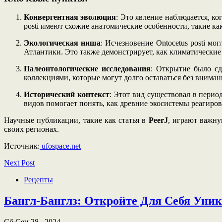
Конвергентная эволюция
: Это явление наблюдается, к
posti имеют схожие анатомические особенности, такие к
Экологическая ниша
: Исчезновение Ontocetus posti 
Атлантики. Это также демонстрирует, как климатические
Палеонтологические исследования
: Открытие было сд
коллекциями, которые могут долго оставаться без внима
Исторический контекст
: Этот вид существовал в перио
видов помогает понять, как древние экосистемы реагиро
Научные публикации, такие как статья в
PeerJ
, играют важну
своих регионах.
Источник:
ufospace.net
Next Post
Рецепты
Бангл-Банглз: Откройте Для Себя Ун
Сб Сен 28 , 2024