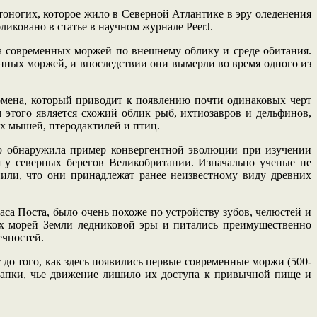
оногих, которое жило в Северной Атлантике в эру оледенения
иковано в статье в научном журнале PeerJ.
на современных моржей по внешнему облику и среде обитания.
енных моржей, и впоследствии они вымерли во время одного из
омена, который приводит к появлению почти одинаковых черт
этого является схожий облик рыб, ихтиозавров и дельфинов,
их мышей, птеродактилей и птиц.
о обнаружила пример конвергентной эволюции при изучении
я у северных берегов Великобритании. Изначально ученые не
или, что они принадлежат ранее неизвестному виду древних
аса Поста, было очень похоже по устройству зубов, челюстей и
них морей Земли ледниковой эры и питались преимущественно
ечностей.
т до того, как здесь появились первые современные моржи (500-
 шапки, чье движение лишило их доступа к привычной пище и