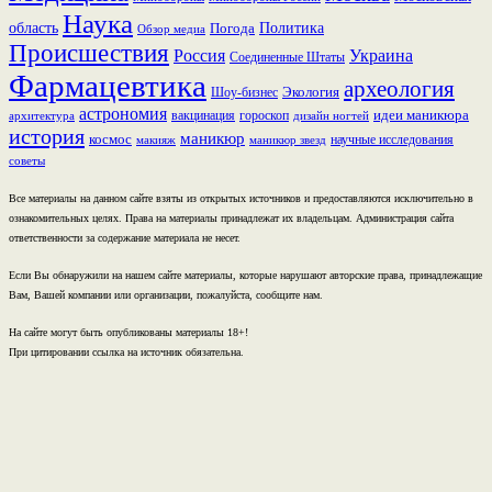
Наука
область
Политика
Погода
Обзор медиа
Происшествия
Россия
Украина
Соединенные Штаты
Фармацевтика
археология
Экология
Шоу-бизнес
астрономия
идеи маникюра
вакцинация
гороскоп
архитектура
дизайн ногтей
история
маникюр
космос
научные исследования
макияж
маникюр звезд
советы
Все материалы на данном сайте взяты из открытых источников и предоставляются исключительно в
ознакомительных целях. Права на материалы принадлежат их владельцам. Администрация сайта
ответственности за содержание материала не несет.
Если Вы обнаружили на нашем сайте материалы, которые нарушают авторские права, принадлежащие
Вам, Вашей компании или организации, пожалуйста, сообщите нам.
На сайте могут быть опубликованы материалы 18+!
При цитировании ссылка на источник обязательна.