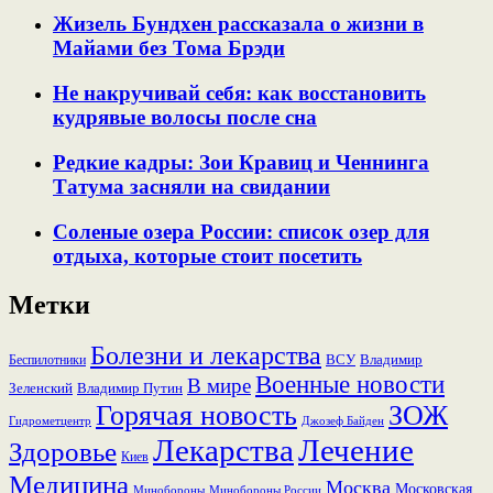
Жизель Бундхен рассказала о жизни в
Майами без Тома Брэди
Не накручивай себя: как восстановить
кудрявые волосы после сна
Редкие кадры: Зои Кравиц и Ченнинга
Татума засняли на свидании
Соленые озера России: список озер для
отдыха, которые стоит посетить
Метки
Болезни и лекарства
ВСУ
Владимир
Беспилотники
Военные новости
В мире
Зеленский
Владимир Путин
Горячая новость
ЗОЖ
Гидрометцентр
Джозеф Байден
Лекарства
Лечение
Здоровье
Киев
Медицина
Москва
Московская
Минобороны России
Минобороны