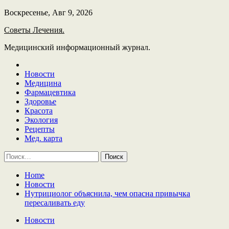
Skip
Воскресенье, Авг 9, 2026
to
Советы Лечения.
content
Медицинский информационный журнал.
Новости
Медицина
Фармацевтика
Здоровье
Красота
Экология
Рецепты
Мед. карта
Найти:
Home
Новости
Нутрициолог объяснила, чем опасна привычка
пересаливать еду
Новости