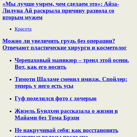
«Мы лучше умрем, чем сделаем это»: Айза-
Лилуна Ай раскрыла причину развода со
вторым мужем
Красота
Можно ли увеличить грудь без операции?
Отвечают пластические хирурги и косметолог
Черепаховый маникюр – тренд этой осени.
Вот, как его носить
Тимоти Шаламе сменил имидж. Спойлер:
теперь у него есть усы
Гуф поделился фото с дочерью
Жизель Бундхен рассказала о жизни в
Майами без Тома Брэди
Не накручивай себя: как восстановить
кудрявые волосы после сна