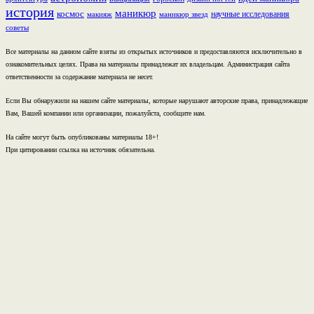
история
маникюр
космос
научные исследования
макияж
маникюр звезд
советы
Все материалы на данном сайте взяты из открытых источников и предоставляются исключительно в
ознакомительных целях. Права на материалы принадлежат их владельцам. Администрация сайта
ответственности за содержание материала не несет.
Если Вы обнаружили на нашем сайте материалы, которые нарушают авторские права, принадлежащие
Вам, Вашей компании или организации, пожалуйста, сообщите нам.
На сайте могут быть опубликованы материалы 18+!
При цитировании ссылка на источник обязательна.