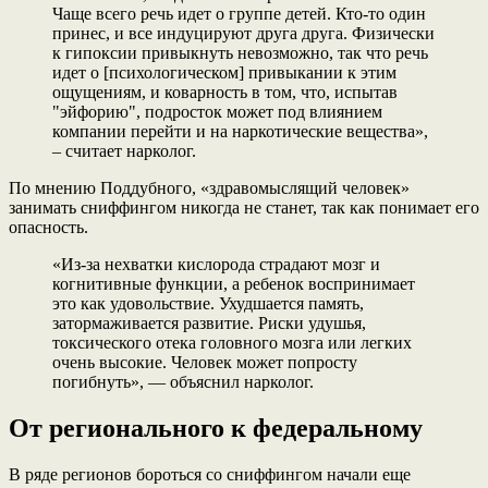
Чаще всего речь идет о группе детей. Кто-то один
принес, и все индуцируют друга друга. Физически
к гипоксии привыкнуть невозможно, так что речь
идет о [психологическом] привыкании к этим
ощущениям, и коварность в том, что, испытав
"эйфорию", подросток может под влиянием
компании перейти и на наркотические вещества»,
– считает нарколог.
По мнению Поддубного, «здравомыслящий человек»
занимать сниффингом никогда не станет, так как понимает его
опасность.
«Из-за нехватки кислорода страдают мозг и
когнитивные функции, а ребенок воспринимает
это как удовольствие. Ухудшается память,
затормаживается развитие. Риски удушья,
токсического отека головного мозга или легких
очень высокие. Человек может попросту
погибнуть», — объяснил нарколог.
От регионального к федеральному
В ряде регионов бороться со сниффингом начали еще