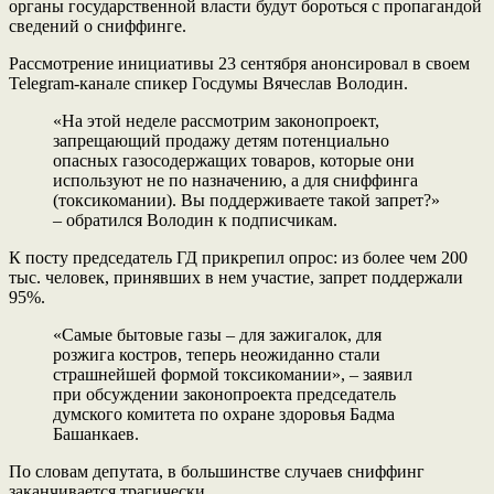
органы государственной власти будут бороться с пропагандой
сведений о сниффинге.
Рассмотрение инициативы 23 сентября анонсировал в своем
Telegram-канале спикер Госдумы Вячеслав Володин.
«На этой неделе рассмотрим законопроект,
запрещающий продажу детям потенциально
опасных газосодержащих товаров, которые они
используют не по назначению, а для сниффинга
(токсикомании). Вы поддерживаете такой запрет?»
– обратился Володин к подписчикам.
К посту председатель ГД прикрепил опрос: из более чем 200
тыс. человек, принявших в нем участие, запрет поддержали
95%.
«Самые бытовые газы – для зажигалок, для
розжига костров, теперь неожиданно стали
страшнейшей формой токсикомании», – заявил
при обсуждении законопроекта председатель
думского комитета по охране здоровья Бадма
Башанкаев.
По словам депутата, в большинстве случаев сниффинг
заканчивается трагически.