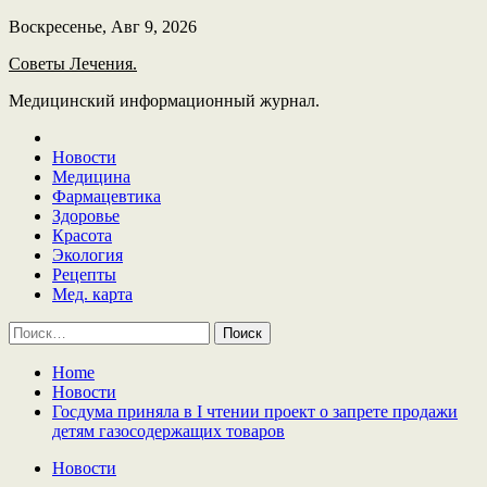
Skip
Воскресенье, Авг 9, 2026
to
Советы Лечения.
content
Медицинский информационный журнал.
Новости
Медицина
Фармацевтика
Здоровье
Красота
Экология
Рецепты
Мед. карта
Найти:
Home
Новости
Госдума приняла в I чтении проект о запрете продажи
детям газосодержащих товаров
Новости