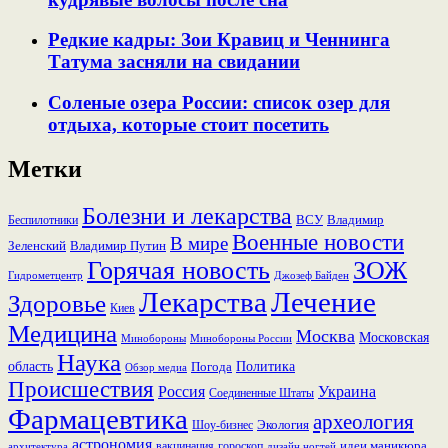
Редкие кадры: Зои Кравиц и Ченнинга
Татума засняли на свидании
Соленые озера России: список озер для
отдыха, которые стоит посетить
Метки
Болезни и лекарства
ВСУ
Владимир
Беспилотники
Военные новости
В мире
Зеленский
Владимир Путин
Горячая новость
ЗОЖ
Гидрометцентр
Джозеф Байден
Лекарства
Лечение
Здоровье
Киев
Медицина
Москва
Московская
Минобороны России
Минобороны
Наука
область
Политика
Погода
Обзор медиа
Происшествия
Россия
Украина
Соединенные Штаты
Фармацевтика
археология
Экология
Шоу-бизнес
астрономия
идеи маникюра
вакцинация
гороскоп
архитектура
дизайн ногтей