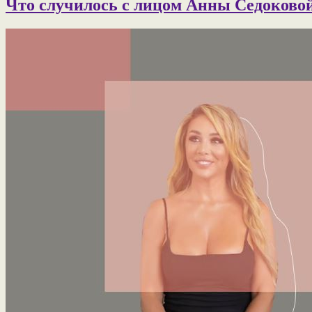
Что случилось с лицом Анны Седоково