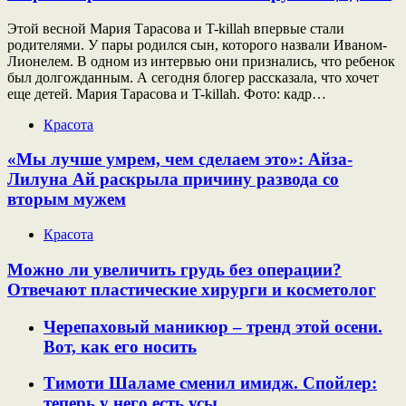
Этой весной Мария Тарасова и T-killah впервые стали
родителями. У пары родился сын, которого назвали Иваном-
Лионелем. В одном из интервью они признались, что ребенок
был долгожданным. А сегодня блогер рассказала, что хочет
еще детей. Мария Тарасова и T-killah. Фото: кадр…
Красота
«Мы лучше умрем, чем сделаем это»: Айза-
Лилуна Ай раскрыла причину развода со
вторым мужем
Красота
Можно ли увеличить грудь без операции?
Отвечают пластические хирурги и косметолог
Черепаховый маникюр – тренд этой осени.
Вот, как его носить
Тимоти Шаламе сменил имидж. Спойлер:
теперь у него есть усы