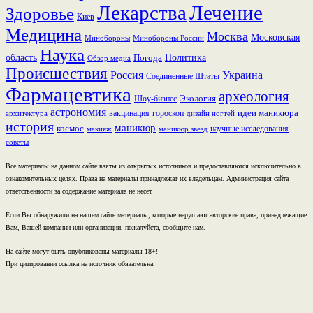
Лекарства
Лечение
Здоровье
Киев
Медицина
Москва
Московская
Минобороны России
Минобороны
Наука
область
Политика
Погода
Обзор медиа
Происшествия
Россия
Украина
Соединенные Штаты
Фармацевтика
археология
Экология
Шоу-бизнес
астрономия
идеи маникюра
вакцинация
гороскоп
архитектура
дизайн ногтей
история
маникюр
космос
научные исследования
макияж
маникюр звезд
советы
Все материалы на данном сайте взяты из открытых источников и предоставляются исключительно в
ознакомительных целях. Права на материалы принадлежат их владельцам. Администрация сайта
ответственности за содержание материала не несет.
Если Вы обнаружили на нашем сайте материалы, которые нарушают авторские права, принадлежащие
Вам, Вашей компании или организации, пожалуйста, сообщите нам.
На сайте могут быть опубликованы материалы 18+!
При цитировании ссылка на источник обязательна.