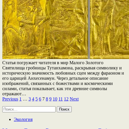
Статья погружает читателя в мир Малого Золотого
Святилища гробницы Тутанхамона, раскрывая символику и
историческую значимость любовных сцен между фараоном и
его царицей Анхесенамун. Через детальное описание
изображений, связанных с божествами и космическими
силами, статья показывает, как эти древние символы
отражают…
Пагинация
Previous
1
…
3
4
5
6
7
8
9
10
11
12
Next
записей
Найти:
Экология