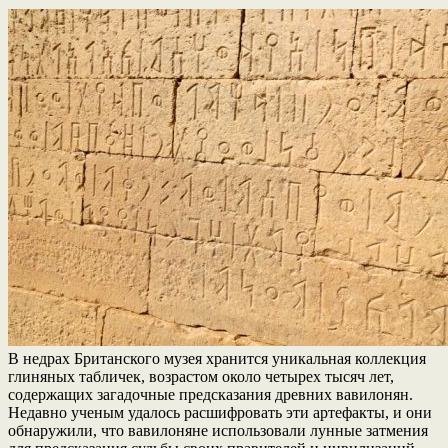
В недрах Британского музея хранится уникальная коллекция
глиняных табличек, возрастом около четырех тысяч лет,
содержащих загадочные предсказания древних вавилонян.
Недавно ученым удалось расшифровать эти артефакты, и они
обнаружили, что вавилоняне использовали лунные затмения