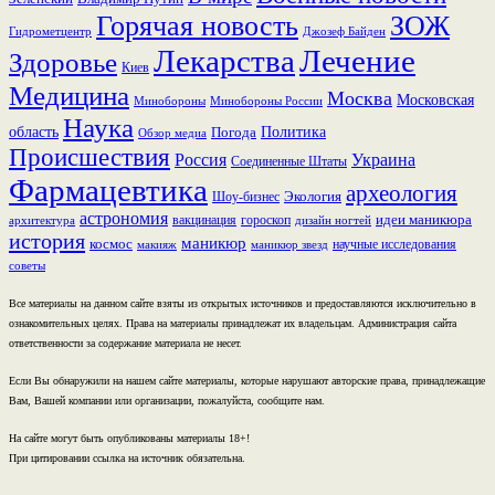
Горячая новость
ЗОЖ
Гидрометцентр
Джозеф Байден
Лекарства
Лечение
Здоровье
Киев
Медицина
Москва
Московская
Минобороны России
Минобороны
Наука
область
Политика
Погода
Обзор медиа
Происшествия
Россия
Украина
Соединенные Штаты
Фармацевтика
археология
Экология
Шоу-бизнес
астрономия
идеи маникюра
вакцинация
гороскоп
архитектура
дизайн ногтей
история
маникюр
космос
научные исследования
макияж
маникюр звезд
советы
Все материалы на данном сайте взяты из открытых источников и предоставляются исключительно в
ознакомительных целях. Права на материалы принадлежат их владельцам. Администрация сайта
ответственности за содержание материала не несет.
Если Вы обнаружили на нашем сайте материалы, которые нарушают авторские права, принадлежащие
Вам, Вашей компании или организации, пожалуйста, сообщите нам.
На сайте могут быть опубликованы материалы 18+!
При цитировании ссылка на источник обязательна.