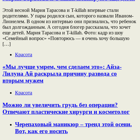
Этой весной Мария Тарасова и T-killah впервые стали
родителями. У пары родился сын, которого назвали Иваном-
Лионелем. В одном из интервью они признались, что ребенок
был долгожданным. А сегодня блогер рассказала, что хочет
еще детей. Мария Тарасова и T-killah. Фото: кадр из шоу
«Семейный вопрос» «Повторюсь — я очень хочу большую
[…]
Красота
«Мы лучше умрем, чем сделаем это»: Айза-
Лилуна Ай раскрыла причину развода со
вторым мужем
Красота
Можно ли увеличить грудь без операции?
Отвечают пластические хирурги и косметолог
Черепаховый маникюр – тренд этой осени.
Вот, как его носить