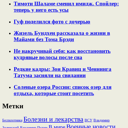
Тимоти Шаламе сменил имидж. Спойлер:
теперь у него есть усы
Гуф поделился фото с дочерью
Жизель Бундхен рассказала о жизни в
Майами без Тома Брэди
Не накручивай себя: как восстановить
кудрявые волосы после сна
Редкие кадры: Зои Кравиц и Ченнинга
Татума засняли на свидании
Соленые озера России: список озер для
отдыха, которые стоит посетить
Метки
Болезни и лекарства
ВСУ
Владимир
Беспилотники
Военные новости
В мире
Зеленский
Владимир Путин