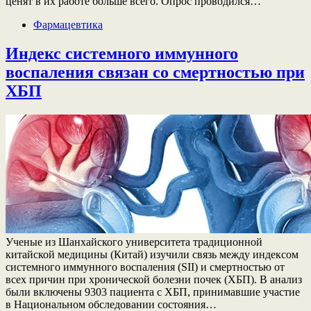
ценят в их работе больше всего. Опрос проводился…
Фармацевтика
Индекс системного иммунного
воспаления связан со смертностью при
ХБП
Ученые из Шанхайского университета традиционной
китайской медицины (Китай) изучили связь между индексом
системного иммунного воспаления (SII) и смертностью от
всех причин при хронической болезни почек (ХБП). В анализ
были включены 9303 пациента с ХБП, принимавшие участие
в Национальном обследовании состояния…