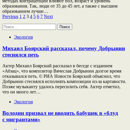
методах контрацепции влияют пол, возраст и уровень
образования. Так, люди от 35 до 45 лет, а также с высшим
образованием лучше…
Пагинация
Previous
1
2
3
4
5
6
7
Next
записей
Найти:
Экология
Михаил Боярский рассказал, почему Добрынин
стеснялся петь
Актер Михаил Боярский рассказал в беседе с изданием
«Абзац», что композитор Вячеслав Добрынин долгое время
отказывался петь. © РИА Новости Боярский объяснил, что
Добрынин стеснялся исполнять композиции из-за картавости.
Позже музыканту удалось пересилить себя. Актер отметил,
что он много лет…
Экология
Володин призвал не вводить бабушек в «блуд
с мигрантами»