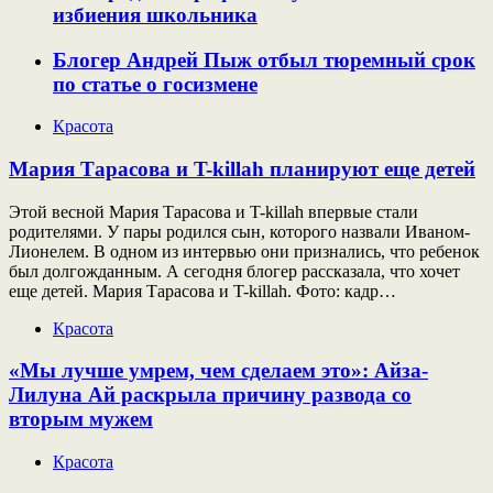
избиения школьника
Блогер Андрей Пыж отбыл тюремный срок
по статье о госизмене
Красота
Мария Тарасова и T-killah планируют еще детей
Этой весной Мария Тарасова и T-killah впервые стали
родителями. У пары родился сын, которого назвали Иваном-
Лионелем. В одном из интервью они признались, что ребенок
был долгожданным. А сегодня блогер рассказала, что хочет
еще детей. Мария Тарасова и T-killah. Фото: кадр…
Красота
«Мы лучше умрем, чем сделаем это»: Айза-
Лилуна Ай раскрыла причину развода со
вторым мужем
Красота