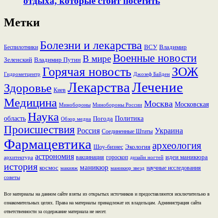
отдыха, которые стоит посетить
Метки
Болезни и лекарства
ВСУ
Владимир
Беспилотники
Военные новости
В мире
Зеленский
Владимир Путин
Горячая новость
ЗОЖ
Гидрометцентр
Джозеф Байден
Лекарства
Лечение
Здоровье
Киев
Медицина
Москва
Московская
Минобороны России
Минобороны
Наука
область
Политика
Погода
Обзор медиа
Происшествия
Россия
Украина
Соединенные Штаты
Фармацевтика
археология
Экология
Шоу-бизнес
астрономия
идеи маникюра
вакцинация
гороскоп
архитектура
дизайн ногтей
история
маникюр
космос
научные исследования
макияж
маникюр звезд
советы
Все материалы на данном сайте взяты из открытых источников и предоставляются исключительно в
ознакомительных целях. Права на материалы принадлежат их владельцам. Администрация сайта
ответственности за содержание материала не несет.