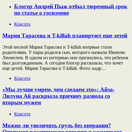
Блогер Андрей Пыж отбыл тюремный срок
по статье о госизмене
Красота
Мария Тарасова и T-killah планируют еще детей
Этой весной Мария Тарасова и T-killah впервые стали
родителями. У пары родился сын, которого назвали Иваном-
Лионелем. В одном из интервью они признались, что ребенок
был долгожданным. А сегодня блогер рассказала, что хочет
еще детей. Мария Тарасова и T-killah. Фото: кадр…
Красота
«Мы лучше умрем, чем сделаем это»: Айза-
Лилуна Ай раскрыла причину развода со
вторым мужем
Красота
Можно ли увеличить грудь без операции?
Отвечают пластические хирурги и косметолог