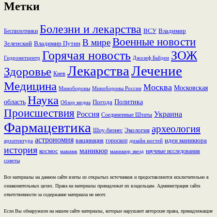
Метки
Болезни и лекарства
ВСУ
Владимир
Беспилотники
Военные новости
В мире
Зеленский
Владимир Путин
Горячая новость
ЗОЖ
Гидрометцентр
Джозеф Байден
Лекарства
Лечение
Здоровье
Киев
Медицина
Москва
Московская
Минобороны России
Минобороны
Наука
область
Политика
Погода
Обзор медиа
Происшествия
Россия
Украина
Соединенные Штаты
Фармацевтика
археология
Экология
Шоу-бизнес
астрономия
идеи маникюра
вакцинация
гороскоп
архитектура
дизайн ногтей
история
маникюр
космос
научные исследования
макияж
маникюр звезд
советы
Все материалы на данном сайте взяты из открытых источников и предоставляются исключительно в
ознакомительных целях. Права на материалы принадлежат их владельцам. Администрация сайта
ответственности за содержание материала не несет.
Если Вы обнаружили на нашем сайте материалы, которые нарушают авторские права, принадлежащие