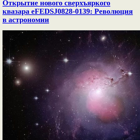
Открытие нового сверхъяркого
квазара eFEDSJ0828-0139: Революция
в астрономии