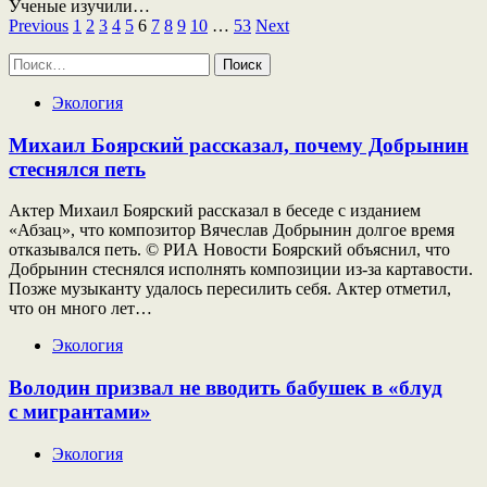
Ученые изучили…
Пагинация
Previous
1
2
3
4
5
6
7
8
9
10
…
53
Next
записей
Найти:
Экология
Михаил Боярский рассказал, почему Добрынин
стеснялся петь
Актер Михаил Боярский рассказал в беседе с изданием
«Абзац», что композитор Вячеслав Добрынин долгое время
отказывался петь. © РИА Новости Боярский объяснил, что
Добрынин стеснялся исполнять композиции из-за картавости.
Позже музыканту удалось пересилить себя. Актер отметил,
что он много лет…
Экология
Володин призвал не вводить бабушек в «блуд
с мигрантами»
Экология